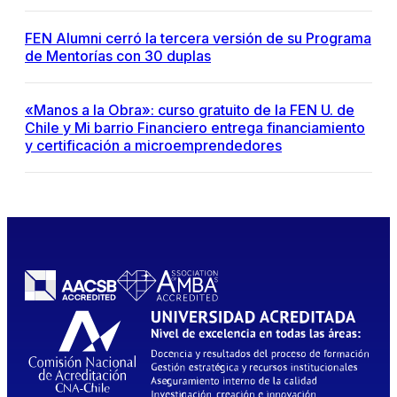
FEN Alumni cerró la tercera versión de su Programa
de Mentorías con 30 duplas
«Manos a la Obra»: curso gratuito de la FEN U. de
Chile y Mi barrio Financiero entrega financiamiento
y certificación a microemprendedores