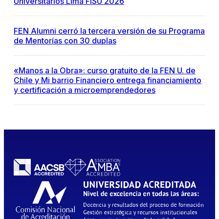
Universitarios Lima FISU 2026
FEN Alumni cerró la tercera versión de su Programa
de Mentorías con 30 duplas
«Manos a la Obra»: curso gratuito de la FEN U. de
Chile y Mi barrio Financiero entrega financiamiento
y certificación a microemprendedores