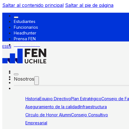
Saltar al contenido principal
Saltar al pie de página
Estudiantes
Funcionarios
Headhunter
Prensa FEN
Servicios FEN
ES
EN
Nosotros
Historia
Equipo Directivo
Plan Estratégico
Consejo de Fa
Aseguramiento de la calidad
Infraestructura
Círculo de Honor Alumni
Consejo Consultivo
Empresarial