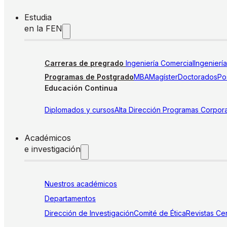
Estudia
en la FEN
Carreras de pregrado
Ingeniería Comercial
Ingenierí
Programas de Postgrado
MBA
Magíster
Doctorados
Pos
Educación Continua
Diplomados y cursos
Alta Dirección
Programas Corpora
Académicos
e investigación
Nuestros académicos
Departamentos
Dirección de Investigación
Comité de Ética
Revistas
Cen