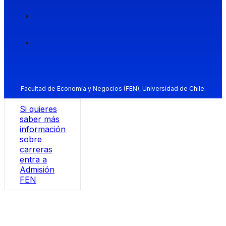
Facultad de Economía y Negocios (FEN), Universidad de Chile.
Si quieres
saber más
información
sobre
carreras
entra a
Admisión
FEN