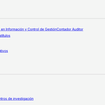
a en Información y Control de Gestión
Contador Auditor
títulos
tivos
tros de investigación