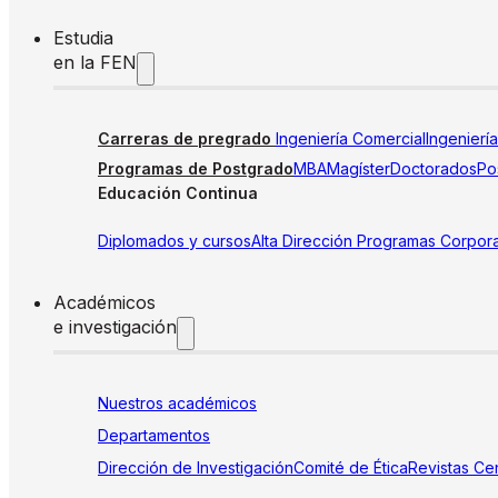
Estudia
en la FEN
Carreras de pregrado
Ingeniería Comercial
Ingenierí
Programas de Postgrado
MBA
Magíster
Doctorados
Pos
Educación Continua
Diplomados y cursos
Alta Dirección
Programas Corpora
Académicos
e investigación
Nuestros académicos
Departamentos
Dirección de Investigación
Comité de Ética
Revistas
Cen