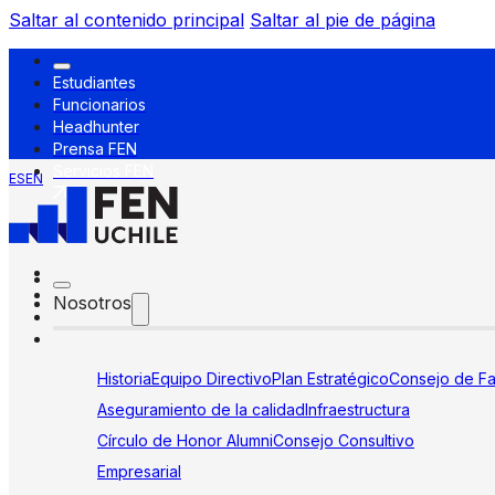
Saltar al contenido principal
Saltar al pie de página
Estudiantes
Funcionarios
Headhunter
Prensa FEN
Servicios FEN
ES
EN
Nosotros
Historia
Equipo Directivo
Plan Estratégico
Consejo de Fa
Aseguramiento de la calidad
Infraestructura
Círculo de Honor Alumni
Consejo Consultivo
Empresarial