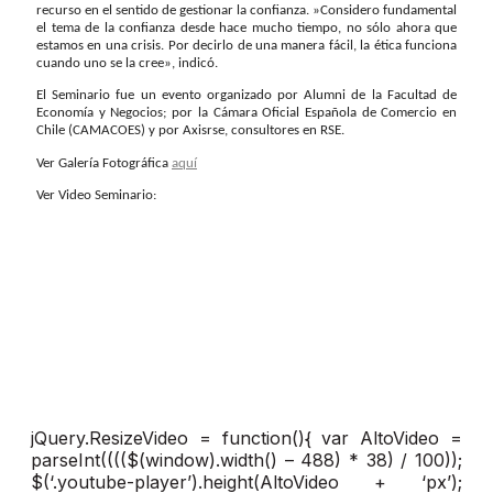
recurso en el sentido de gestionar la confianza. »Considero fundamental
el tema de la confianza desde hace mucho tiempo, no sólo ahora que
estamos en una crisis. Por decirlo de una manera fácil, la ética funciona
cuando uno se la cree», indicó.
El Seminario fue un evento organizado por Alumni de la Facultad de
Economía y Negocios; por la Cámara Oficial Española de Comercio en
Chile (CAMACOES) y por Axisrse, consultores en RSE.
Ver Galería Fotográfica
aquí
Ver Video Seminario:
jQuery.ResizeVideo = function(){ var AltoVideo =
parseInt(((($(window).width() – 488) * 38) / 100));
$(‘.youtube-player’).height(AltoVideo + ‘px’);