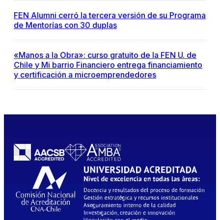
FEN Alumni cerró la tercera versión de su Programa
de Mentorías con 30 duplas
«Manos a la Obra»: curso gratuito de la FEN U. de
Chile y Mi barrio Financiero entrega financiamiento
y certificación a microemprendedores