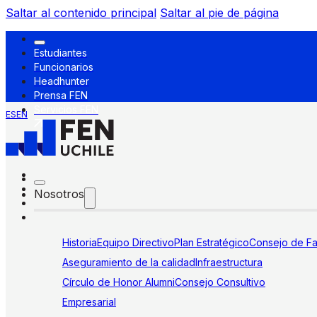
Saltar al contenido principal
Saltar al pie de página
Estudiantes
Funcionarios
Headhunter
Prensa FEN
Servicios FEN
ES
EN
Nosotros
Historia
Equipo Directivo
Plan Estratégico
Consejo de Fa
Aseguramiento de la calidad
Infraestructura
Círculo de Honor Alumni
Consejo Consultivo
Empresarial