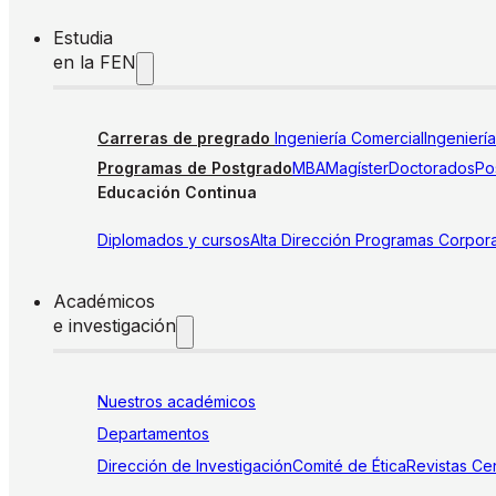
Estudia
en la FEN
Carreras de pregrado
Ingeniería Comercial
Ingenierí
Programas de Postgrado
MBA
Magíster
Doctorados
Pos
Educación Continua
Diplomados y cursos
Alta Dirección
Programas Corpora
Académicos
e investigación
Nuestros académicos
Departamentos
Dirección de Investigación
Comité de Ética
Revistas
Cen