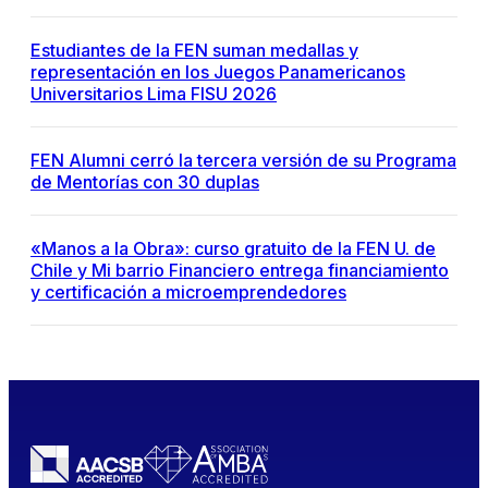
Estudiantes de la FEN suman medallas y
representación en los Juegos Panamericanos
Universitarios Lima FISU 2026
FEN Alumni cerró la tercera versión de su Programa
de Mentorías con 30 duplas
«Manos a la Obra»: curso gratuito de la FEN U. de
Chile y Mi barrio Financiero entrega financiamiento
y certificación a microemprendedores