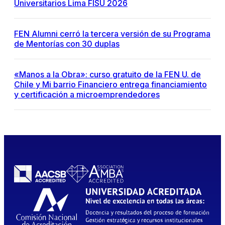
Universitarios Lima FISU 2026
FEN Alumni cerró la tercera versión de su Programa
de Mentorías con 30 duplas
«Manos a la Obra»: curso gratuito de la FEN U. de
Chile y Mi barrio Financiero entrega financiamiento
y certificación a microemprendedores