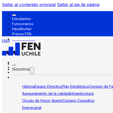
Saltar al contenido principal
Saltar al pie de página
Estudiantes
Funcionarios
Headhunter
Prensa FEN
Servicios FEN
ES
EN
Nosotros
Historia
Equipo Directivo
Plan Estratégico
Consejo de Fa
Aseguramiento de la calidad
Infraestructura
Círculo de Honor Alumni
Consejo Consultivo
Empresarial