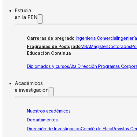
Estudia
en la FEN
Carreras de pregrado
Ingeniería Comercial
Ingenierí
Programas de Postgrado
MBA
Magíster
Doctorados
Pos
Educación Continua
Diplomados y cursos
Alta Dirección
Programas Corpora
Académicos
e investigación
Nuestros académicos
Departamentos
Dirección de Investigación
Comité de Ética
Revistas
Cen