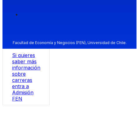
Facultad de Economía y Negocios (FEN), Universidad de Chile.
Si quieres
saber más
información
sobre
carreras
entra a
Admisión
FEN