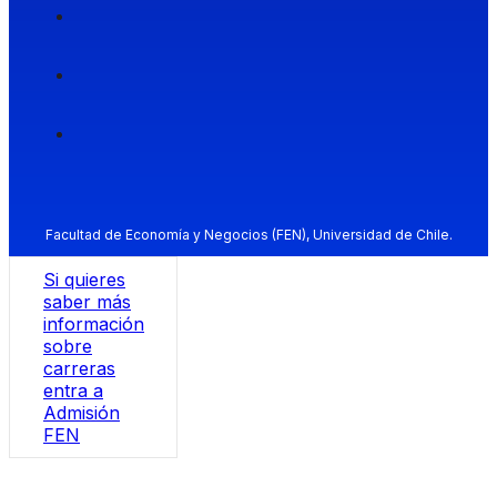
Facultad de Economía y Negocios (FEN), Universidad de Chile.
Si quieres
saber más
información
sobre
carreras
entra a
Admisión
FEN