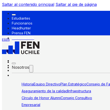
Saltar al contenido principal
Saltar al pie de página
Estudiantes
Funcionarios
Headhunter
Prensa FEN
Servicios FEN
ES
EN
Nosotros
Historia
Equipo Directivo
Plan Estratégico
Consejo de Fa
Aseguramiento de la calidad
Infraestructura
Círculo de Honor Alumni
Consejo Consultivo
Empresarial