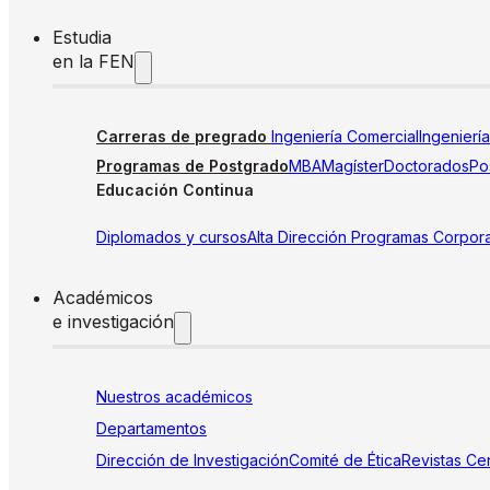
Estudia
en la FEN
Carreras de pregrado
Ingeniería Comercial
Ingenierí
Programas de Postgrado
MBA
Magíster
Doctorados
Pos
Educación Continua
Diplomados y cursos
Alta Dirección
Programas Corpora
Académicos
e investigación
Nuestros académicos
Departamentos
Dirección de Investigación
Comité de Ética
Revistas
Cen