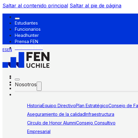
Saltar al contenido principal
Saltar al pie de página
Estudiantes
Funcionarios
Headhunter
Prensa FEN
Servicios FEN
ES
EN
Nosotros
Historia
Equipo Directivo
Plan Estratégico
Consejo de Fa
Aseguramiento de la calidad
Infraestructura
Círculo de Honor Alumni
Consejo Consultivo
Empresarial