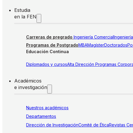
Estudia
en la FEN
Carreras de pregrado
Ingeniería Comercial
Ingenierí
Programas de Postgrado
MBA
Magíster
Doctorados
Pos
Educación Continua
Diplomados y cursos
Alta Dirección
Programas Corpora
Académicos
e investigación
Nuestros académicos
Departamentos
Dirección de Investigación
Comité de Ética
Revistas
Cen