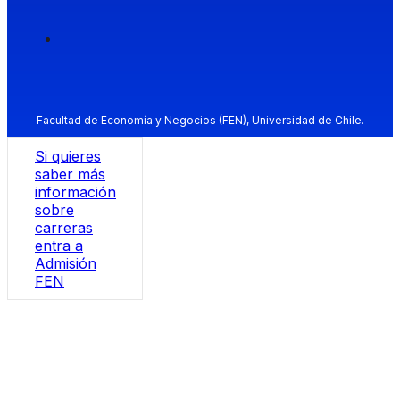
Facultad de Economía y Negocios (FEN), Universidad de Chile.
Si quieres
saber más
información
sobre
carreras
entra a
Admisión
FEN