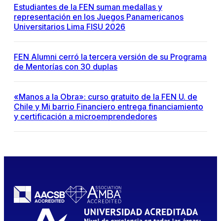
Estudiantes de la FEN suman medallas y
representación en los Juegos Panamericanos
Universitarios Lima FISU 2026
FEN Alumni cerró la tercera versión de su Programa
de Mentorías con 30 duplas
«Manos a la Obra»: curso gratuito de la FEN U. de
Chile y Mi barrio Financiero entrega financiamiento
y certificación a microemprendedores