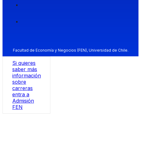
Facultad de Economía y Negocios (FEN), Universidad de Chile.
Si quieres
saber más
información
sobre
carreras
entra a
Admisión
FEN