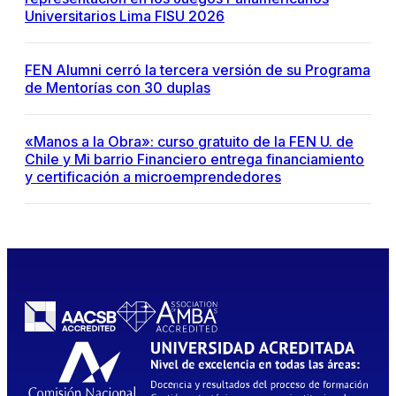
Universitarios Lima FISU 2026
FEN Alumni cerró la tercera versión de su Programa
de Mentorías con 30 duplas
«Manos a la Obra»: curso gratuito de la FEN U. de
Chile y Mi barrio Financiero entrega financiamiento
y certificación a microemprendedores