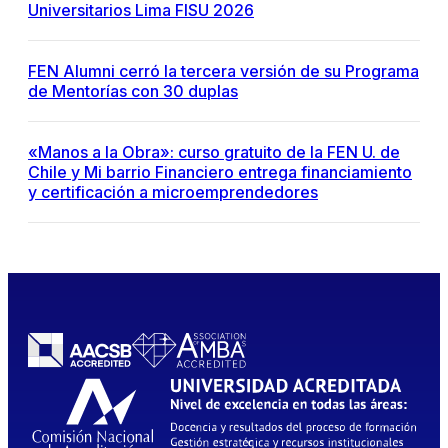
Universitarios Lima FISU 2026
FEN Alumni cerró la tercera versión de su Programa
de Mentorías con 30 duplas
«Manos a la Obra»: curso gratuito de la FEN U. de
Chile y Mi barrio Financiero entrega financiamiento
y certificación a microemprendedores