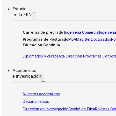
Estudia
en la FEN
Carreras de pregrado
Ingeniería Comercial
Ingenierí
Programas de Postgrado
MBA
Magíster
Doctorados
Pos
Educación Continua
Diplomados y cursos
Alta Dirección
Programas Corpora
Académicos
e investigación
Nuestros académicos
Departamentos
Dirección de Investigación
Comité de Ética
Revistas
Cen