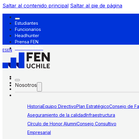
Saltar al contenido principal
Saltar al pie de página
Estudiantes
Funcionarios
Headhunter
Prensa FEN
Servicios FEN
ES
EN
Nosotros
Historia
Equipo Directivo
Plan Estratégico
Consejo de Fa
Aseguramiento de la calidad
Infraestructura
Círculo de Honor Alumni
Consejo Consultivo
Empresarial