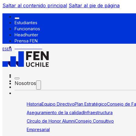
Saltar al contenido principal
Saltar al pie de página
Estudiantes
Funcionarios
Headhunter
Prensa FEN
Servicios FEN
ES
EN
Nosotros
Historia
Equipo Directivo
Plan Estratégico
Consejo de Fa
Aseguramiento de la calidad
Infraestructura
Círculo de Honor Alumni
Consejo Consultivo
Empresarial