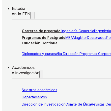
Estudia
en la FEN
Carreras de pregrado
Ingeniería Comercial
Ingenierí
Programas de Postgrado
MBA
Magíster
Doctorados
Pos
Educación Continua
Diplomados y cursos
Alta Dirección
Programas Corpora
Académicos
e investigación
Nuestros académicos
Departamentos
Dirección de Investigación
Comité de Ética
Revistas
Cen