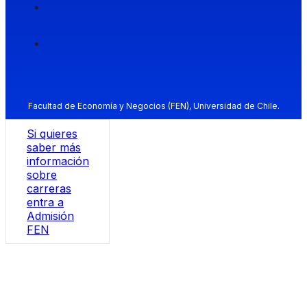
Facultad de Economía y Negocios (FEN), Universidad de Chile.
Si quieres
saber más
información
sobre
carreras
entra a
Admisión
FEN