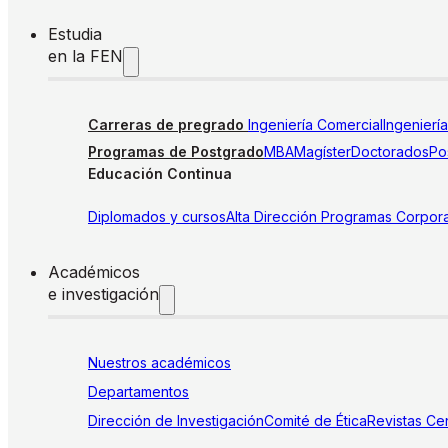
Estudia
en la FEN
Carreras de pregrado
Ingeniería Comercial
Ingenierí
Programas de Postgrado
MBA
Magíster
Doctorados
Pos
Educación Continua
Diplomados y cursos
Alta Dirección
Programas Corpora
Académicos
e investigación
Nuestros académicos
Departamentos
Dirección de Investigación
Comité de Ética
Revistas
Cen