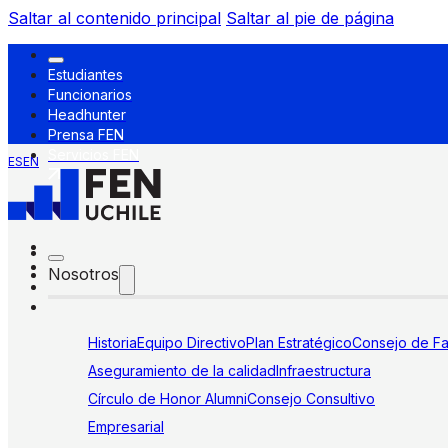
Saltar al contenido principal
Saltar al pie de página
Estudiantes
Funcionarios
Headhunter
Prensa FEN
Servicios FEN
ES
EN
Nosotros
Historia
Equipo Directivo
Plan Estratégico
Consejo de Fa
Aseguramiento de la calidad
Infraestructura
Círculo de Honor Alumni
Consejo Consultivo
Empresarial