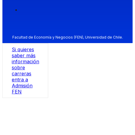
Facultad de Economía y Negocios (FEN), Universidad de Chile.
Si quieres
saber más
información
sobre
carreras
entra a
Admisión
FEN