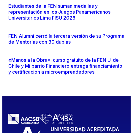
Estudiantes de la FEN suman medallas y
representación en los Juegos Panamericanos
Universitarios Lima FISU 2026
FEN Alumni cerró la tercera versión de su Programa
de Mentorías con 30 duplas
«Manos a la Obra»: curso gratuito de la FEN U. de
Chile y Mi barrio Financiero entrega financiamiento
y certificación a microemprendedores