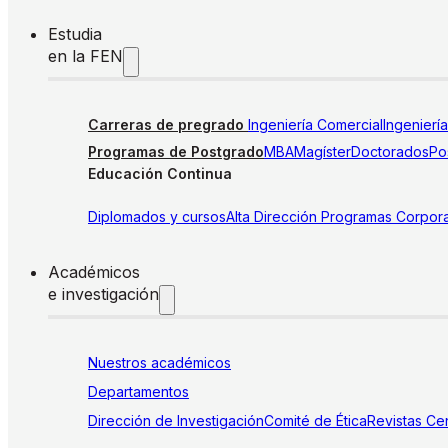
Estudia
en la FEN
Carreras de pregrado
Ingeniería Comercial
Ingenierí
Programas de Postgrado
MBA
Magíster
Doctorados
Pos
Educación Continua
Diplomados y cursos
Alta Dirección
Programas Corpora
Académicos
e investigación
Nuestros académicos
Departamentos
Dirección de Investigación
Comité de Ética
Revistas
Cen