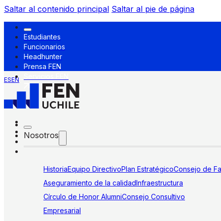
Saltar al contenido principal
Saltar al pie de página
Estudiantes
Funcionarios
Headhunter
Prensa FEN
Servicios FEN
ES
EN
Nosotros
Historia
Equipo Directivo
Plan Estratégico
Consejo de Fa
Aseguramiento de la calidad
Infraestructura
Círculo de Honor Alumni
Consejo Consultivo
Empresarial