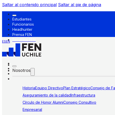
Saltar al contenido principal
Saltar al pie de página
Estudiantes
Funcionarios
Headhunter
Prensa FEN
Servicios FEN
ES
EN
Nosotros
Historia
Equipo Directivo
Plan Estratégico
Consejo de Fa
Aseguramiento de la calidad
Infraestructura
Círculo de Honor Alumni
Consejo Consultivo
Empresarial