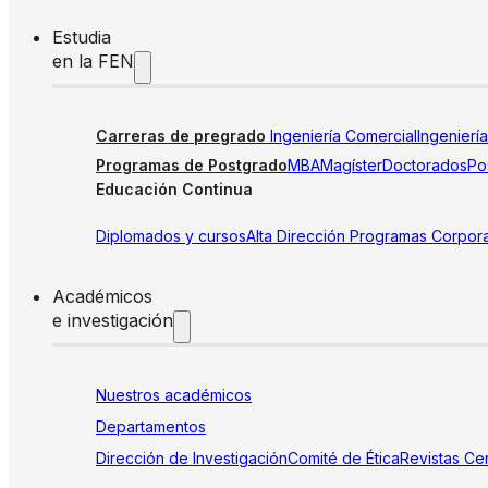
Estudia
en la FEN
Carreras de pregrado
Ingeniería Comercial
Ingenierí
Programas de Postgrado
MBA
Magíster
Doctorados
Pos
Educación Continua
Diplomados y cursos
Alta Dirección
Programas Corpora
Académicos
e investigación
Nuestros académicos
Departamentos
Dirección de Investigación
Comité de Ética
Revistas
Cen