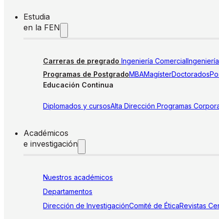
Estudia
en la FEN
Carreras de pregrado
Ingeniería Comercial
Ingenierí
Programas de Postgrado
MBA
Magíster
Doctorados
Pos
Educación Continua
Diplomados y cursos
Alta Dirección
Programas Corpora
Académicos
e investigación
Nuestros académicos
Departamentos
Dirección de Investigación
Comité de Ética
Revistas
Cen