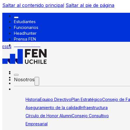
Saltar al contenido principal
Saltar al pie de página
Estudiantes
Funcionarios
Headhunter
Prensa FEN
Servicios FEN
ES
EN
Nosotros
Historia
Equipo Directivo
Plan Estratégico
Consejo de Fa
Aseguramiento de la calidad
Infraestructura
Círculo de Honor Alumni
Consejo Consultivo
Empresarial