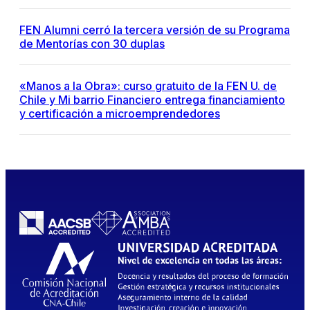
FEN Alumni cerró la tercera versión de su Programa
de Mentorías con 30 duplas
«Manos a la Obra»: curso gratuito de la FEN U. de
Chile y Mi barrio Financiero entrega financiamiento
y certificación a microemprendedores