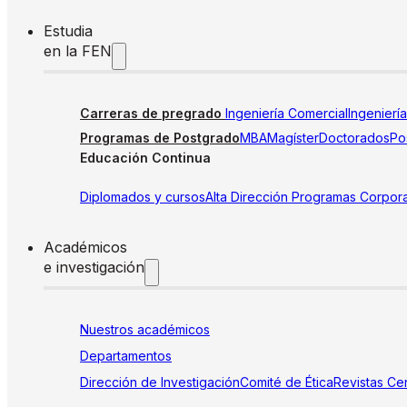
Estudia
en la FEN
Carreras de pregrado
Ingeniería Comercial
Ingenierí
Programas de Postgrado
MBA
Magíster
Doctorados
Pos
Educación Continua
Diplomados y cursos
Alta Dirección
Programas Corpora
Académicos
e investigación
Nuestros académicos
Departamentos
Dirección de Investigación
Comité de Ética
Revistas
Cen