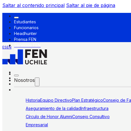
Saltar al contenido principal
Saltar al pie de página
Estudiantes
Funcionarios
Headhunter
Prensa FEN
Servicios FEN
ES
EN
Nosotros
Historia
Equipo Directivo
Plan Estratégico
Consejo de Fa
Aseguramiento de la calidad
Infraestructura
Círculo de Honor Alumni
Consejo Consultivo
Empresarial