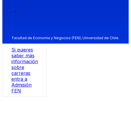
Facultad de Economía y Negocios (FEN), Universidad de Chile.
Si quieres
saber más
información
sobre
carreras
entra a
Admisión
FEN