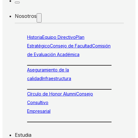
Nosotros
Historia
Equipo Directivo
Plan
Estratégico
Consejo de Facultad
Comisión
de Evaluación Académica
Aseguramiento de la
calidad
Infraestructura
Círculo de Honor Alumni
Consejo
Consultivo
Empresarial
Estudia