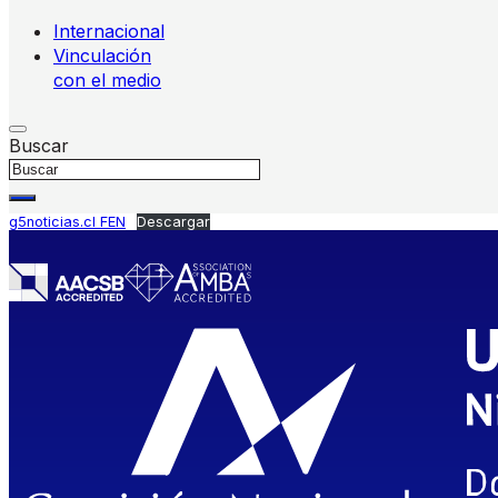
Internacional
Vinculación
con el medio
Buscar
g5noticias.cl FEN
Descargar