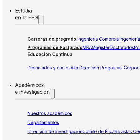
Estudia
en la FEN
Carreras de pregrado
Ingeniería Comercial
Ingenierí
Programas de Postgrado
MBA
Magíster
Doctorados
Pos
Educación Continua
Diplomados y cursos
Alta Dirección
Programas Corpora
Académicos
e investigación
Nuestros académicos
Departamentos
Dirección de Investigación
Comité de Ética
Revistas
Cen