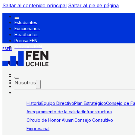
Saltar al contenido principal
Saltar al pie de página
Estudiantes
Funcionarios
Headhunter
Prensa FEN
Servicios FEN
ES
EN
Nosotros
Historia
Equipo Directivo
Plan Estratégico
Consejo de Fa
Aseguramiento de la calidad
Infraestructura
Círculo de Honor Alumni
Consejo Consultivo
Empresarial