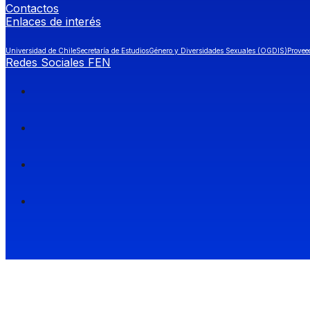
Contactos
Enlaces de interés
Universidad de Chile
Secretaría de Estudios
Género y Diversidades Sexuales (OGDIS)
Provee
Redes Sociales FEN
Facultad de Economía y Negocios (FEN), Universidad de Chile.
Si quieres saber más información sobre carreras
entra a Admisión FEN