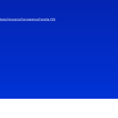
dores/Honorarios
Transparencia
Tiendita FEN