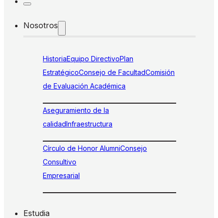
Nosotros
Historia
Equipo Directivo
Plan
Estratégico
Consejo de Facultad
Comisión
de Evaluación Académica
Aseguramiento de la
calidad
Infraestructura
Círculo de Honor Alumni
Consejo
Consultivo
Empresarial
Estudia