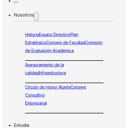
Nosotros
Historia
Equipo Directivo
Plan
Estratégico
Consejo de Facultad
Comisión
de Evaluación Académica
Aseguramiento de la
calidad
Infraestructura
Círculo de Honor Alumni
Consejo
Consultivo
Empresarial
Estudia