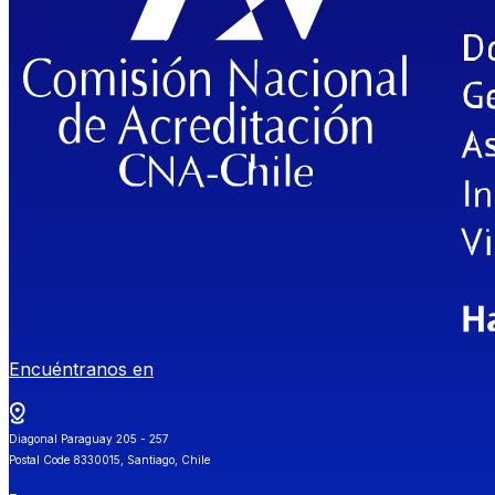
Encuéntranos en
Diagonal Paraguay 205 - 257
Postal Code 8330015, Santiago, Chile