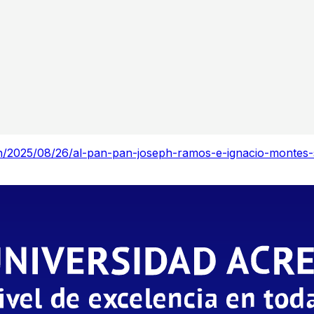
pan/2025/08/26/al-pan-pan-joseph-ramos-e-ignacio-montes-