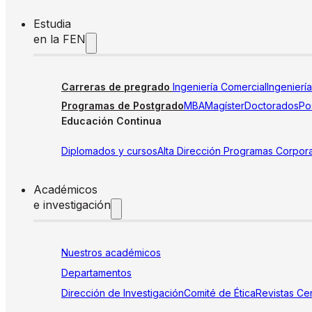
Estudia
en la FEN
Carreras de pregrado
Ingeniería Comercial
Ingenierí
Programas de Postgrado
MBA
Magíster
Doctorados
Pos
Educación Continua
Diplomados y cursos
Alta Dirección
Programas Corpora
Académicos
e investigación
Nuestros académicos
Departamentos
Dirección de Investigación
Comité de Ética
Revistas
Cen