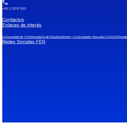
+56 2 2978 3301
Contactos
Enlaces de interés
Universidad de Chile
Secretaría de Estudios
Género y Diversidades Sexuales (OGDIS)
Provee
Redes Sociales FEN
Facultad de Economía y Negocios (FEN), Universidad de Chile.