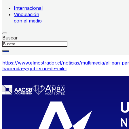
Internacional
Vinculación
con el medio
Buscar
https://www.elmostrador.cl/noticias/multimedia/al-pan-
hacienda-y-gobierno-de-milei