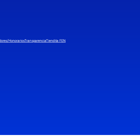
dores/Honorarios
Transparencia
Tiendita FEN