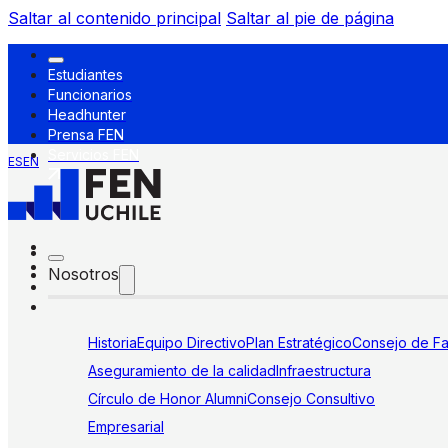
Saltar al contenido principal
Saltar al pie de página
Estudiantes
Funcionarios
Headhunter
Prensa FEN
Servicios FEN
ES
EN
Nosotros
Historia
Equipo Directivo
Plan Estratégico
Consejo de Fa
Aseguramiento de la calidad
Infraestructura
Círculo de Honor Alumni
Consejo Consultivo
Empresarial