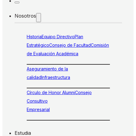
Nosotros
Historia
Equipo Directivo
Plan
Estratégico
Consejo de Facultad
Comisión
de Evaluación Académica
Aseguramiento de la
calidad
Infraestructura
Círculo de Honor Alumni
Consejo
Consultivo
Empresarial
Estudia