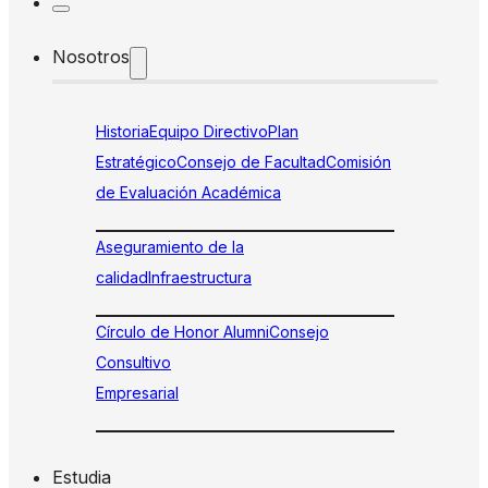
Nosotros
Historia
Equipo Directivo
Plan
Estratégico
Consejo de Facultad
Comisión
de Evaluación Académica
Aseguramiento de la
calidad
Infraestructura
Círculo de Honor Alumni
Consejo
Consultivo
Empresarial
Estudia