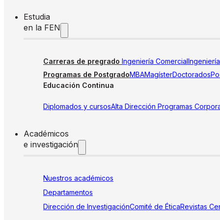
Estudia
en la FEN
Carreras de pregrado
Ingeniería Comercial
Ingenierí
Programas de Postgrado
MBA
Magíster
Doctorados
Pos
Educación Continua
Diplomados y cursos
Alta Dirección
Programas Corpora
Académicos
e investigación
Nuestros académicos
Departamentos
Dirección de Investigación
Comité de Ética
Revistas
Cen