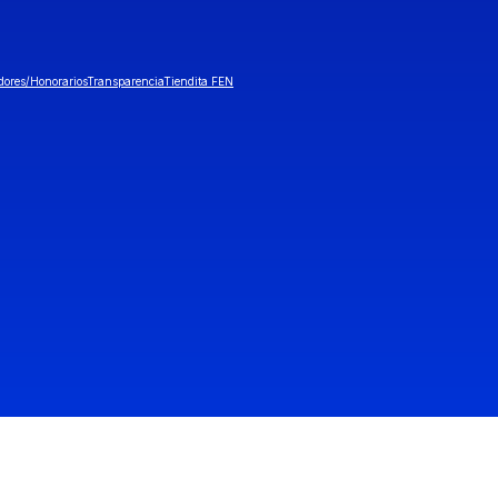
dores/Honorarios
Transparencia
Tiendita FEN