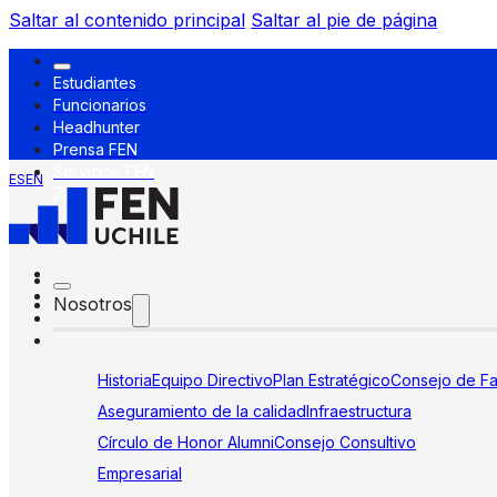
Saltar al contenido principal
Saltar al pie de página
Estudiantes
Funcionarios
Headhunter
Prensa FEN
Servicios FEN
ES
EN
Nosotros
Historia
Equipo Directivo
Plan Estratégico
Consejo de Fa
Aseguramiento de la calidad
Infraestructura
Círculo de Honor Alumni
Consejo Consultivo
Empresarial