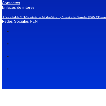
Contactos
Enlaces de interés
Universidad de Chile
Secretaría de Estudios
Género y Diversidades Sexuales (OGDIS)
Provee
Redes Sociales FEN
Facultad de Economía y Negocios (FEN), Universidad de Chile.
Si quieres saber más información sobre carreras
entra a Admisión FEN