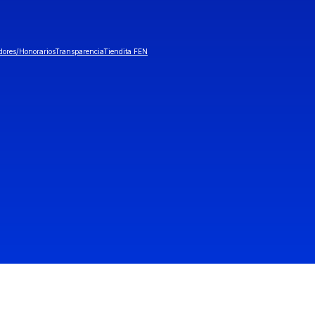
dores/Honorarios
Transparencia
Tiendita FEN