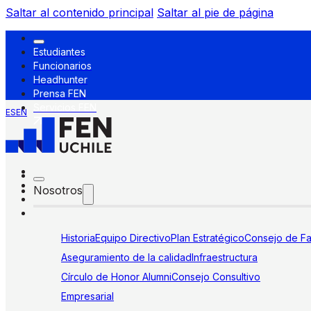
Saltar al contenido principal
Saltar al pie de página
Estudiantes
Funcionarios
Headhunter
Prensa FEN
Servicios FEN
ES
EN
Nosotros
Historia
Equipo Directivo
Plan Estratégico
Consejo de Fa
Aseguramiento de la calidad
Infraestructura
Círculo de Honor Alumni
Consejo Consultivo
Empresarial