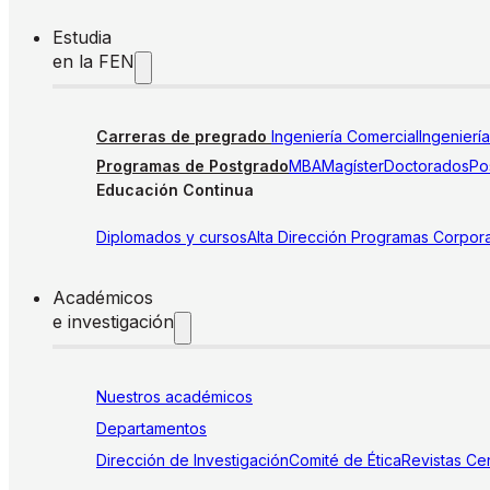
Estudia
en la FEN
Carreras de pregrado
Ingeniería Comercial
Ingenierí
Programas de Postgrado
MBA
Magíster
Doctorados
Pos
Educación Continua
Diplomados y cursos
Alta Dirección
Programas Corpora
Académicos
e investigación
Nuestros académicos
Departamentos
Dirección de Investigación
Comité de Ética
Revistas
Cen