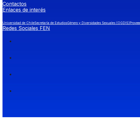
Contactos
Enlaces de interés
Universidad de Chile
Secretaría de Estudios
Género y Diversidades Sexuales (OGDIS)
Provee
Redes Sociales FEN
Facultad de Economía y Negocios (FEN), Universidad de Chile.
Si quieres saber más información sobre carreras
entra a Admisión FEN