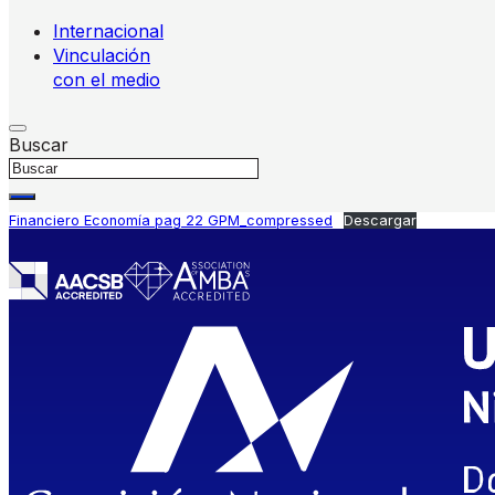
Internacional
Vinculación
con el medio
Buscar
Financiero Economía pag 22 GPM_compressed
Descargar