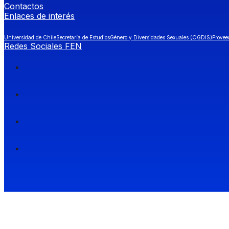
Contactos
Enlaces de interés
Universidad de Chile
Secretaría de Estudios
Género y Diversidades Sexuales (OGDIS)
Provee
Redes Sociales FEN
Facultad de Economía y Negocios (FEN), Universidad de Chile.
Si quieres saber más información sobre carreras
entra a Admisión FEN