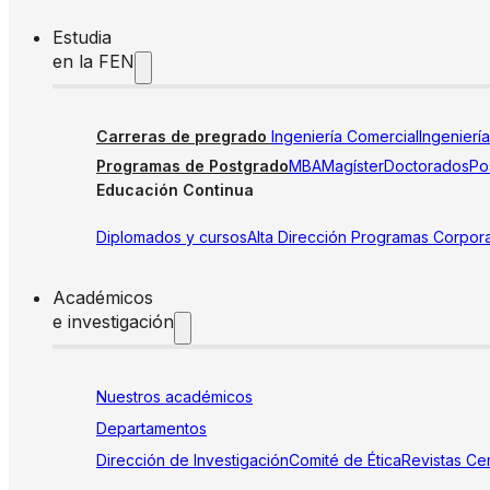
Estudia
en la FEN
Carreras de pregrado
Ingeniería Comercial
Ingenierí
Programas de Postgrado
MBA
Magíster
Doctorados
Pos
Educación Continua
Diplomados y cursos
Alta Dirección
Programas Corpora
Académicos
e investigación
Nuestros académicos
Departamentos
Dirección de Investigación
Comité de Ética
Revistas
Cen