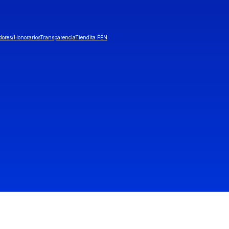
dores/Honorarios
Transparencia
Tiendita FEN