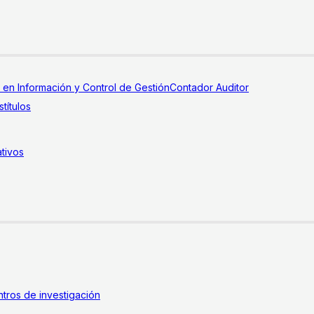
a en Información y Control de Gestión
Contador Auditor
títulos
tivos
tros de investigación