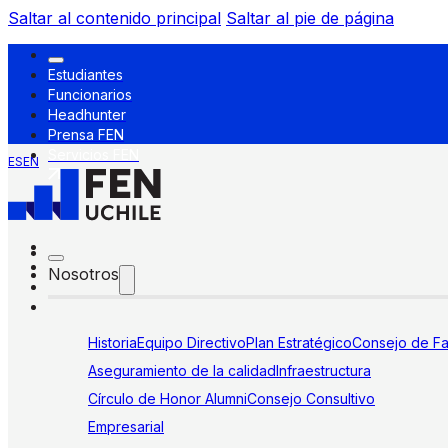
Saltar al contenido principal
Saltar al pie de página
Estudiantes
Funcionarios
Headhunter
Prensa FEN
Servicios FEN
ES
EN
Nosotros
Historia
Equipo Directivo
Plan Estratégico
Consejo de Fa
Aseguramiento de la calidad
Infraestructura
Círculo de Honor Alumni
Consejo Consultivo
Empresarial