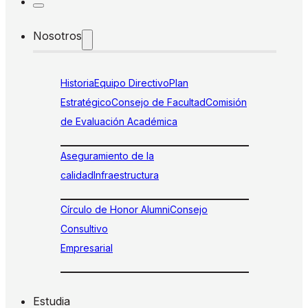
Nosotros
Historia
Equipo Directivo
Plan
Estratégico
Consejo de Facultad
Comisión
de Evaluación Académica
Aseguramiento de la
calidad
Infraestructura
Círculo de Honor Alumni
Consejo
Consultivo
Empresarial
Estudia