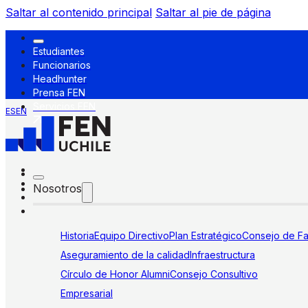
Saltar al contenido principal
Saltar al pie de página
Estudiantes
Funcionarios
Headhunter
Prensa FEN
Servicios FEN
ES
EN
Nosotros
Historia
Equipo Directivo
Plan Estratégico
Consejo de Fa
Aseguramiento de la calidad
Infraestructura
Círculo de Honor Alumni
Consejo Consultivo
Empresarial