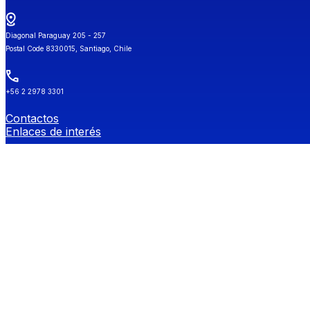
Diagonal Paraguay 205 - 257
Postal Code 8330015, Santiago, Chile
+56 2 2978 3301
Contactos
Enlaces de interés
Universidad de Chile
Secretaría de Estudios
Género y Diversidades Sexuales (OGDIS)
Provee
Redes Sociales FEN