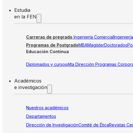
Estudia
en la FEN
Carreras de pregrado
Ingeniería Comercial
Ingenierí
Programas de Postgrado
MBA
Magíster
Doctorados
Pos
Educación Continua
Diplomados y cursos
Alta Dirección
Programas Corpora
Académicos
e investigación
Nuestros académicos
Departamentos
Dirección de Investigación
Comité de Ética
Revistas
Cen