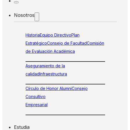
Nosotros
Historia
Equipo Directivo
Plan
Estratégico
Consejo de Facultad
Comisión
de Evaluación Académica
Aseguramiento de la
calidad
Infraestructura
Círculo de Honor Alumni
Consejo
Consultivo
Empresarial
Estudia