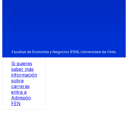
Facultad de Economía y Negocios (FEN), Universidad de Chile.
Si quieres
saber más
información
sobre
carreras
entra a
Admisión
FEN