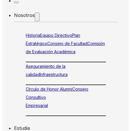
Nosotros
Historia
Equipo Directivo
Plan
Estratégico
Consejo de Facultad
Comisión
de Evaluación Académica
Aseguramiento de la
calidad
Infraestructura
Círculo de Honor Alumni
Consejo
Consultivo
Empresarial
Estudia