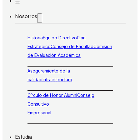
Nosotros
Historia
Equipo Directivo
Plan
Estratégico
Consejo de Facultad
Comisión
de Evaluación Académica
Aseguramiento de la
calidad
Infraestructura
Círculo de Honor Alumni
Consejo
Consultivo
Empresarial
Estudia