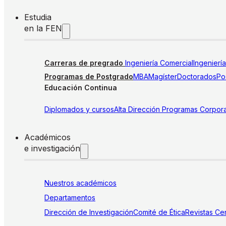
Estudia
en la FEN
Carreras de pregrado
Ingeniería Comercial
Ingenierí
Programas de Postgrado
MBA
Magíster
Doctorados
Pos
Educación Continua
Diplomados y cursos
Alta Dirección
Programas Corpora
Académicos
e investigación
Nuestros académicos
Departamentos
Dirección de Investigación
Comité de Ética
Revistas
Cen