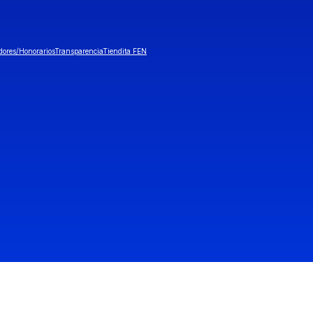
dores/Honorarios
Transparencia
Tiendita FEN