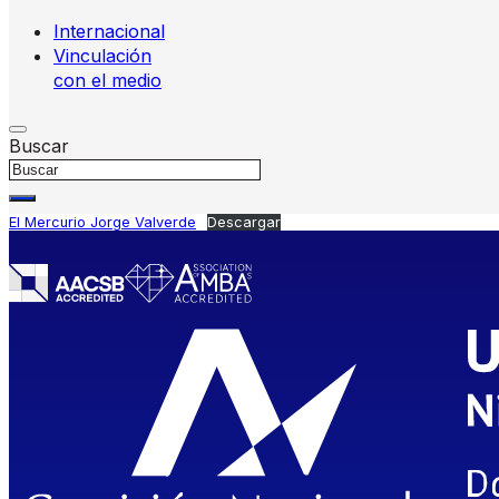
Internacional
Vinculación
con el medio
Buscar
El Mercurio Jorge Valverde
Descargar