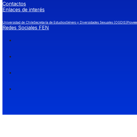
Contactos
Enlaces de interés
Universidad de Chile
Secretaría de Estudios
Género y Diversidades Sexuales (OGDIS)
Provee
Redes Sociales FEN
Facultad de Economía y Negocios (FEN), Universidad de Chile.
Si quieres saber más información sobre carreras
entra a Admisión FEN