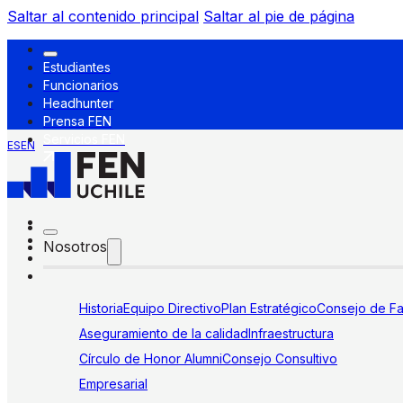
Saltar al contenido principal
Saltar al pie de página
Estudiantes
Funcionarios
Headhunter
Prensa FEN
Servicios FEN
ES
EN
Nosotros
Historia
Equipo Directivo
Plan Estratégico
Consejo de Fa
Aseguramiento de la calidad
Infraestructura
Círculo de Honor Alumni
Consejo Consultivo
Empresarial