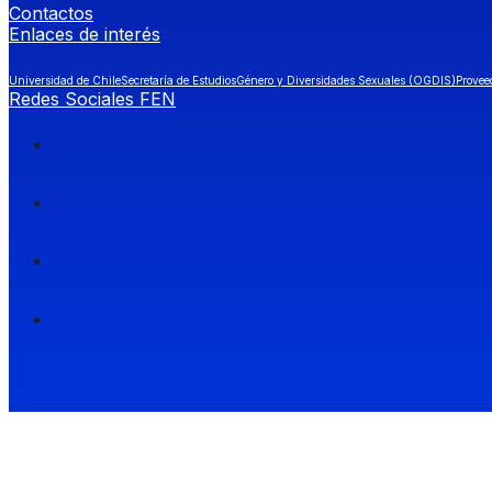
Contactos
Enlaces de interés
Universidad de Chile
Secretaría de Estudios
Género y Diversidades Sexuales (OGDIS)
Provee
Redes Sociales FEN
Facultad de Economía y Negocios (FEN), Universidad de Chile.
Si quieres saber más información sobre carreras
entra a Admisión FEN