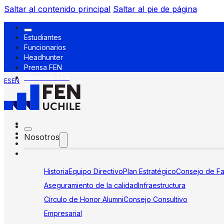
Saltar al contenido principal
Saltar al pie de página
Estudiantes
Funcionarios
Headhunter
Prensa FEN
Servicios FEN
ES
EN
Nosotros
Historia
Equipo Directivo
Plan Estratégico
Consejo de Fa
Aseguramiento de la calidad
Infraestructura
Círculo de Honor Alumni
Consejo Consultivo
Empresarial