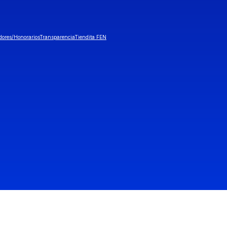
dores/Honorarios
Transparencia
Tiendita FEN