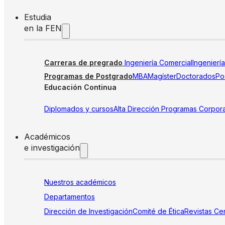
Estudia
en la FEN
Carreras de pregrado
Ingeniería Comercial
Ingenierí
Programas de Postgrado
MBA
Magíster
Doctorados
Pos
Educación Continua
Diplomados y cursos
Alta Dirección
Programas Corpora
Académicos
e investigación
Nuestros académicos
Departamentos
Dirección de Investigación
Comité de Ética
Revistas
Cen