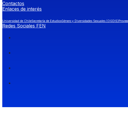
Contactos
Enlaces de interés
Universidad de Chile
Secretaría de Estudios
Género y Diversidades Sexuales (OGDIS)
Provee
Redes Sociales FEN
Facultad de Economía y Negocios (FEN), Universidad de Chile.
Si quieres saber más información sobre carreras
entra a Admisión FEN