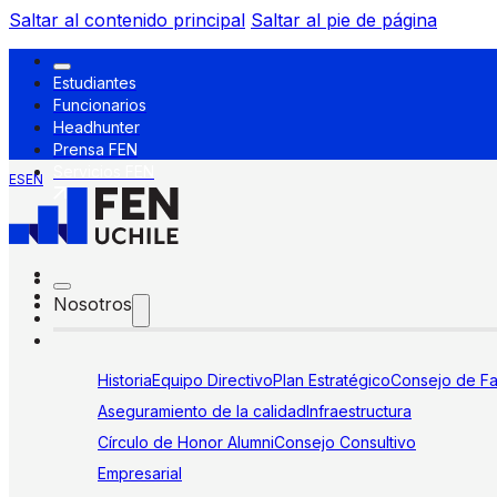
Saltar al contenido principal
Saltar al pie de página
Estudiantes
Funcionarios
Headhunter
Prensa FEN
Servicios FEN
ES
EN
Nosotros
Historia
Equipo Directivo
Plan Estratégico
Consejo de Fa
Aseguramiento de la calidad
Infraestructura
Círculo de Honor Alumni
Consejo Consultivo
Empresarial