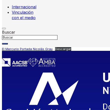
Internacional
Vinculación
con el medio
Buscar
El Mercurio Portada Nicolás Grau
Descargar