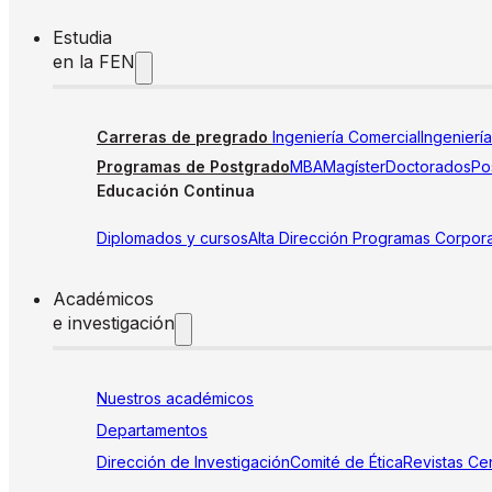
Estudia
en la FEN
Carreras de pregrado
Ingeniería Comercial
Ingenierí
Programas de Postgrado
MBA
Magíster
Doctorados
Pos
Educación Continua
Diplomados y cursos
Alta Dirección
Programas Corpora
Académicos
e investigación
Nuestros académicos
Departamentos
Dirección de Investigación
Comité de Ética
Revistas
Cen