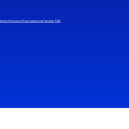
dores/Honorarios
Transparencia
Tiendita FEN